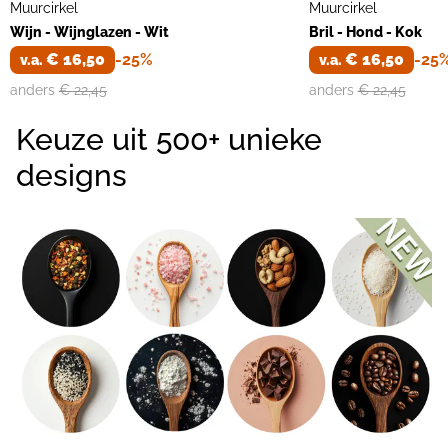
Muurcirkel
Muurcirkel
Wijn - Wijnglazen - Wit
Bril - Hond - Kok
€ 16,50
-25%
€ 16,50
-25
v.a.
v.a.
anders
€ 22,45
anders
€ 22,45
Keuze uit 500+ unieke
designs