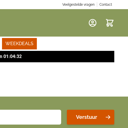
Veelgestelde vragen
Contact
Winkelwa
WEEKDEALS
n
01
:
04
:
32
Verstuur