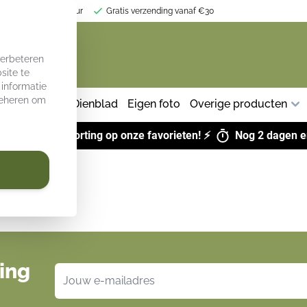
r jouw keukeninterieur
Gratis verzending vanaf €30
verbeteren
site te
 informatie
 beheren om
herm keuken
Dienblad
Eigen foto
Overige producten
ALS:
Tot 43% korting op onze favorieten! ⚡
Nog
2 dagen
e
ing
E-mailadres