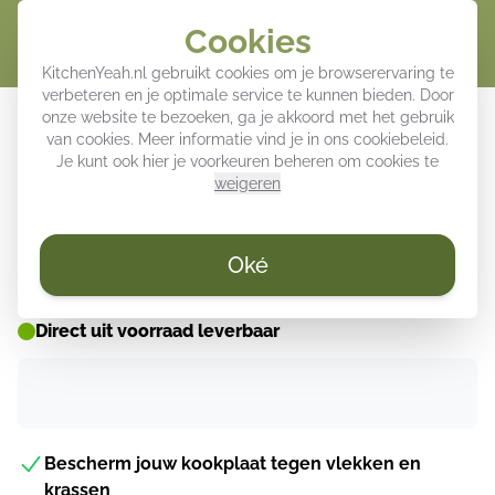
Cookies
Winke
KitchenYeah.nl gebruikt cookies om je browserervaring te
verbeteren en je optimale service te kunnen bieden. Door
Inductie beschermer - Patroon -
onze website te bezoeken, ga je akkoord met het gebruik
van cookies. Meer informatie vind je in ons
cookiebeleid
.
Retro - Kleurrijk
Je kunt ook hier je voorkeuren beheren om cookies te
weigeren
ZOMER DEALS ☀️
Oké
Direct uit voorraad leverbaar
Bescherm jouw kookplaat tegen vlekken en
krassen