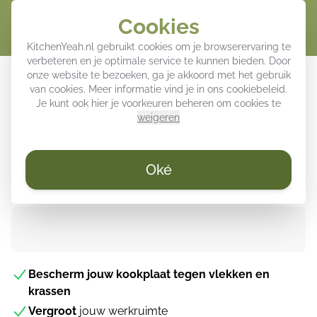
Cookies
Winke
KitchenYeah.nl gebruikt cookies om je browserervaring te
verbeteren en je optimale service te kunnen bieden. Door
Inductie beschermer - Effen Zwart
onze website te bezoeken, ga je akkoord met het gebruik
van cookies. Meer informatie vind je in ons
cookiebeleid
.
Je kunt ook hier je voorkeuren beheren om cookies te
weigeren
WEEKDEALS ⚡
Oké
Direct uit voorraad leverbaar
Bescherm jouw kookplaat tegen vlekken en
krassen
Vergroot
jouw werkruimte