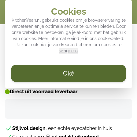
Cookies
Winke
KitchenYeah.nl gebruikt cookies om je browserervaring te
verbeteren en je optimale service te kunnen bieden. Door
Dienblad - Picknick - Wijn -
onze website te bezoeken, ga je akkoord met het gebruik
van cookies. Meer informatie vind je in ons
cookiebeleid
.
Kaasplankje
Je kunt ook hier je voorkeuren beheren om cookies te
weigeren
ZOMER DEALS ☀️
Oké
Direct uit voorraad leverbaar
Stijlvol design
, een echte eyecatcher in huis
Gemaakt van stijlvol
gelakt eikenhout