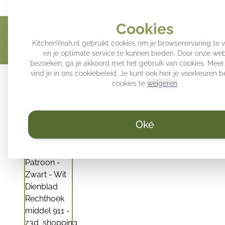
Geef jouw keuken een persoonlijke touch
Trendy decoratie voo
Cookies
KitchenYeah.nl gebruikt cookies om je browserervaring te 
en je optimale service te kunnen bieden. Door onze web
bezoeken, ga je akkoord met het gebruik van cookies. Meer
vind je in ons
cookiebeleid
. Je kunt ook hier je voorkeuren
Inductie beschermers
Keuken achterwand
Spatsc
cookies te
weigeren
Oké
/
KitchenYeah.nl
Dienblad - Terrazzo - Patroon - Zwart - Wit