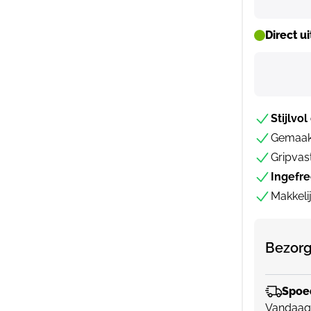
Direct u
Stijlvol
Gemaakt
Gripvas
Ingefr
Makkeli
Bezorg
Spoed
Vandaag 