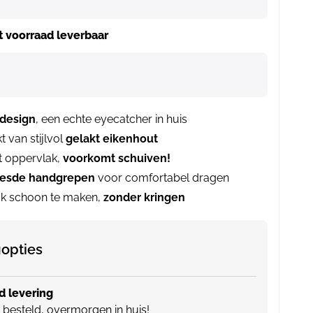
it voorraad leverbaar
 design
, een echte eyecatcher in huis
 van stijlvol
gelakt eikenhout
t oppervlak,
voorkomt schuiven!
eesde handgrepen
voor comfortabel dragen
jk schoon te maken,
zonder kringen
opties
 levering
besteld, overmorgen in huis!