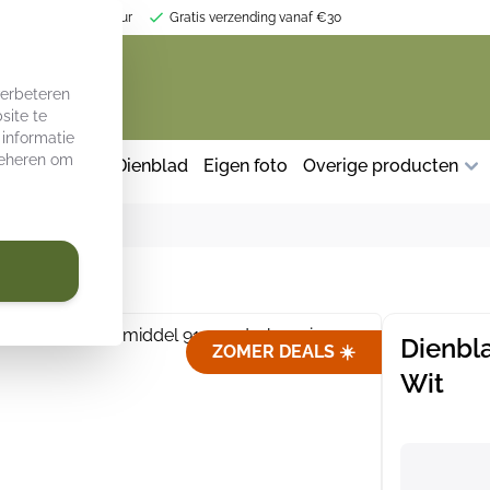
r jouw keukeninterieur
Gratis verzending vanaf €30
verbeteren
site te
 informatie
 beheren om
herm keuken
Dienblad
Eigen foto
Overige producten
Dienbla
ZOMER DEALS ☀️
Wit