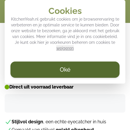
Cookies
Winke
KitchenYeah.nl gebruikt cookies om je browserervaring te
verbeteren en je optimale service te kunnen bieden. Door
Dienblad - Zebra - Motief - Blauw -
onze website te bezoeken, ga je akkoord met het gebruik
van cookies. Meer informatie vind je in ons
cookiebeleid
.
Wit
Je kunt ook hier je voorkeuren beheren om cookies te
weigeren
ZOMER DEALS ☀️
Oké
Direct uit voorraad leverbaar
Stijlvol design
, een echte eyecatcher in huis
Gemaakt van stijlvol
gelakt eikenhout