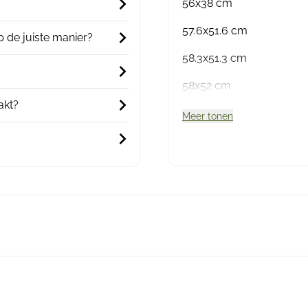
56x38 cm
57.6x51.6 cm
 de juiste manier?
58.3x51.3 cm
58x52 cm
akt?
Meer tonen