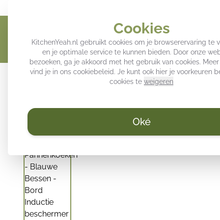
Geef jouw keuken een persoonlijke touch
Trendy decoratie voo
Cookies
KitchenYeah.nl gebruikt cookies om je browserervaring te 
en je optimale service te kunnen bieden. Door onze web
bezoeken, ga je akkoord met het gebruik van cookies. Meer
vind je in ons
cookiebeleid
. Je kunt ook hier je voorkeuren
Inductie beschermers
Keuken achterwand
Spatsc
cookies te
weigeren
Oké
/
KitchenYeah.nl
Inductie beschermer - Pannenkoeken - Bl