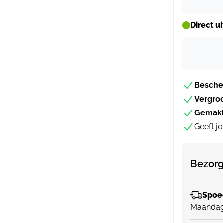
Direct u
Besche
Vergro
Gemakk
Geeft j
Bezorg
Spoed
Maandag