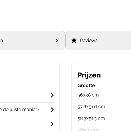
en
Reviews
Prijzen
Grootte
56x38 cm
57.6x51.6 cm
 de juiste manier?
58.3x51.3 cm
58x52 cm