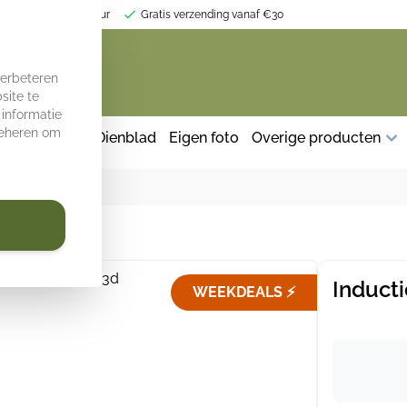
r jouw keukeninterieur
Gratis verzending vanaf €30
verbeteren
site te
 informatie
 beheren om
herm keuken
Dienblad
Eigen foto
Overige producten
Inducti
WEEKDEALS ⚡