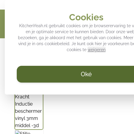
Geef jouw keuken een persoonlijke touch
Trendy decoratie voo
Cookies
KitchenYeah.nl gebruikt cookies om je browserervaring te 
en je optimale service te kunnen bieden. Door onze web
bezoeken, ga je akkoord met het gebruik van cookies. Meer
vind je in ons
cookiebeleid
. Je kunt ook hier je voorkeuren
Inductie beschermers
Keuken achterwand
Spatsc
cookies te
weigeren
Oké
/
KitchenYeah.nl
Inductie beschermer - Stille Kracht