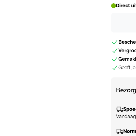
Direct u
Besche
Vergro
Gemakk
Geeft j
Bezorg
Spoed
Vandaag
Norma