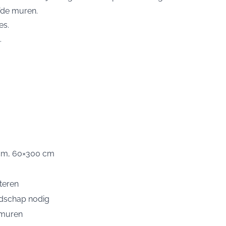
rfde muren.
es.
.
cm, 60×300 cm
teren
edschap nodig
 muren