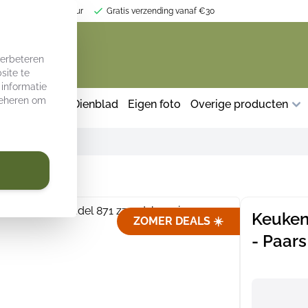
r jouw keukeninterieur
Gratis verzending vanaf €30
verbeteren
site te
 informatie
 beheren om
herm keuken
Dienblad
Eigen foto
Overige producten
 Paars
Keuken
ZOMER DEALS ☀️
- Paars