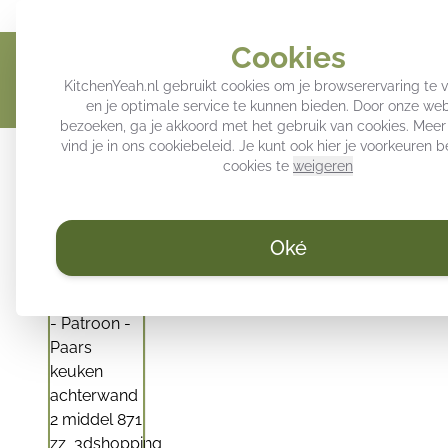
Geef jouw keuken een persoonlijke touch
Trendy decoratie voo
Cookies
KitchenYeah.nl gebruikt cookies om je browserervaring te 
en je optimale service te kunnen bieden. Door onze web
bezoeken, ga je akkoord met het gebruik van cookies. Meer
vind je in ons
cookiebeleid
. Je kunt ook hier je voorkeuren
Inductie beschermers
Keuken achterwand
Spatsc
cookies te
weigeren
Oké
/
KitchenYeah.nl
Keuken achterwand - Bladeren - Patroon -