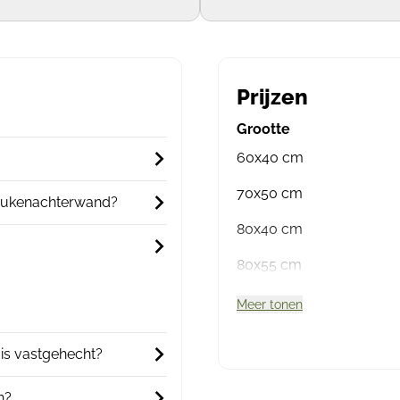
Prijzen
Grootte
60x40 cm
70x50 cm
keukenachterwand?
80x40 cm
80x55 cm
Meer tonen
 is vastgehecht?
n?