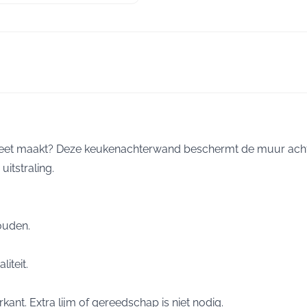
et maakt? Deze keukenachterwand beschermt de muur achter 
uitstraling.
ouden.
iteit.
ant. Extra lijm of gereedschap is niet nodig.