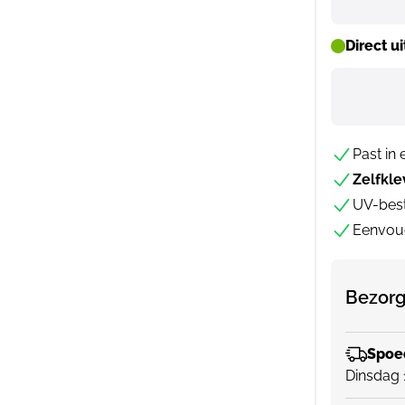
Direct u
Past in
Zelfkl
UV-best
Eenvoud
Bezorg
Spoed
Dinsdag 