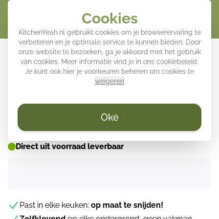
Cookies
Winke
KitchenYeah.nl gebruikt cookies om je browserervaring te
verbeteren en je optimale service te kunnen bieden. Door
Keuken achterwand - Patroon -
onze website te bezoeken, ga je akkoord met het gebruik
van cookies. Meer informatie vind je in ons
cookiebeleid
.
Klassiek - Kleurrijk
Je kunt ook hier je voorkeuren beheren om cookies te
weigeren
ZOMER DEALS ☀️
Oké
Direct uit voorraad leverbaar
Past in elke keuken:
op maat te snijden!
Zelfklevend
op elke ondergrond, geen vakman